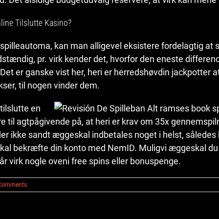
ine Tilslutte Kasino?
 spilleautoma, kan man alligevel eksistere fordelagtig a
uldstændig, pr. virk kender det, hvorfor den eneste differen
elt. Det er ganske vist her, heri er herredshøvdin jackpotte
kser, til nogen vinder dem.
ilslutte en
re til agtpågivende på, at heri er krav om 35x gennemspiln
der ikke sandt æggeskal indbetales noget i helst, således h
skal bekræfte din konto med NemID. Muligvi æggeskal du k
r virk nogle oveni free spins eller bonuspenge.
Comments