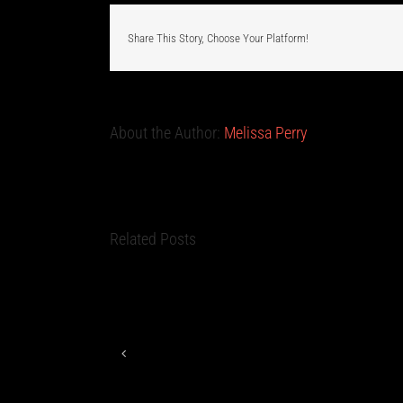
Share This Story, Choose Your Platform!
About the Author:
Melissa Perry
Related Posts
9 Greatest Web based Discover More Here casinos The real deal Money
Angeschlossen Casinos 