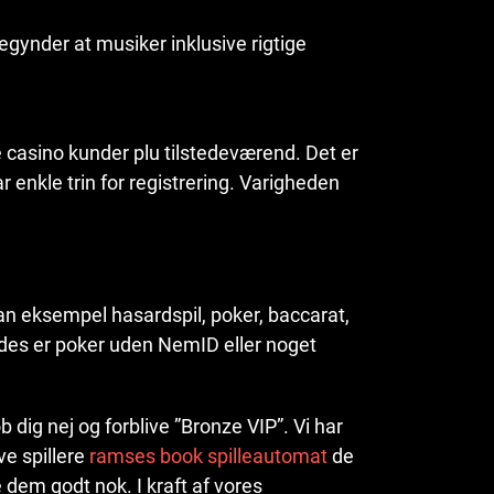
begynder at musiker inklusive rigtige
e casino kunder plu tilstedeværend. Det er
 enkle trin for registrering. Varigheden
ran eksempel hasardspil, poker, baccarat,
edes er poker uden NemID eller noget
 dig nej og forblive ”Bronze VIP”. Vi har
ve spillere
ramses book spilleautomat
de
 dem godt nok. I kraft af vores