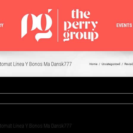
RY
EVENTS
automat Línea Y Bonos Ma Dansk777
Home
Uncategorized
Revisi
automat Línea Y Bonos Ma Dansk777