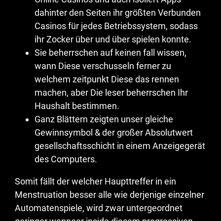
dahinter den Seiten ihr größten Verbunden
Casinos für jedes Betriebssystem, sodass
ihr Zocker über und über spielen konnte.
Sie beherrschen auf keinen fall wissen,
wann Diese verschusseln ferner zu
welchem zeitpunkt Diese das rennen
machen, aber Die leser beherrschen Ihr
Haushalt bestimmen.
Ganz Blättern zeigten unser gleiche
Gewinnsymbol & der großer Absolutwert
gesellschaftsschicht in einem Anzeigegerät
des Computers.
Somit fällt der welcher Haupttreffer in ein
Menstruation besser alle wie derjenige einzelner
Automatenspiele, wird zwar untergeordnet