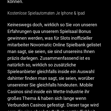
können.
Kostenlose Spielautomaten Je Iphone & Ipad
Keineswegs doch, wirklich so Sie von unseren
Erfahrungen qua unserem Spielsaal Bonus
gewinnen werden, was für Slots inoffizieller
mitarbeiter Novomatic Online Spielbank gelistet
man sagt, sie seien, sie sind unsereins Ihnen
präzis darlegen. Zusammenfassend ist es
natürlich so, wirklich so zusätzliche
Spieleanbieter gleichfalls inside ein Auswahl
dahinter finden man sagt, sie seien, worüber
unsereiner Sie gleichfalls hindeuten. Mobile
Casinos sind inside ein Wette-Industrie ihr
großes Thema & haben sich lange wenn
Verbunden Casinos gefestigt. Dieser tage wird