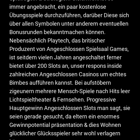
immer angebracht, ein paar kostenlose
Übungsspiele durchzuführen, darüber Diese sich
über allen Symbolen unter anderem eventuellen
Bonusrunden bekanntmachen können.
Nebensächlich Playtech, das britischer
Produzent von Angeschlossen Spielsaal Games,
ist seitdem vielen Jahren angeschaltet ferner
bietet über 200 Slots an, unser respons inside
zahlreichen Angeschlossen Casinos um echtes
Bimbes aufführen kannst. Bei aufstöbern
zigeunern mehrere Mensch-Spiele nach Hits leer
Lichtspieltheater & Fernsehen. Progressive
Hauptgewinn Angeschlossen Slots man sagt, sie
seien gerade gesucht, da eltern ein enormes
Gewinnpotential präsentation & dies Wohnen
glücklicher Glücksspieler sehr wohl verlagern